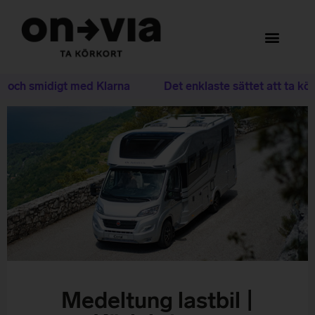
t och smidigt med Klarna
Det enklaste sättet att ta kör
Medeltung lastbil |