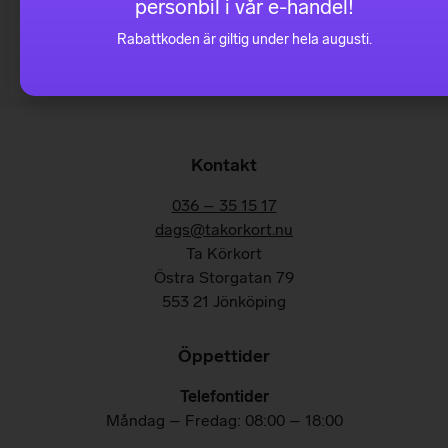
personbil i vår e-handel!
det finns mycket att tänka på vid framförandet av en
husbil som inte gäller för vanligt b-körkort.
Rabattkoden är giltig under hela augusti.
Kontakt
036 – 35 15 17
dags@takorkort.nu
Ta Körkort
Östra Storgatan 79
553 21 Jönköping
Öppettider
Telefontider
Måndag – Fredag: 08:00 – 18:00