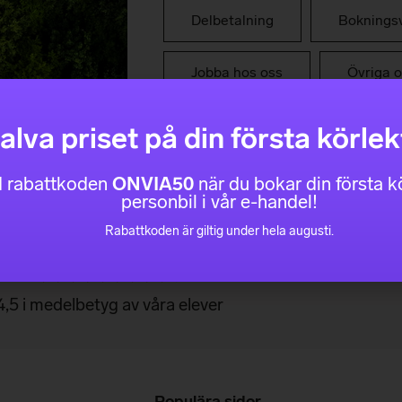
Delbetalning
Bokningsv
Jobba hos oss
Övriga o
alva priset på din första körlek
 rabattkoden
ONVIA50
när du bokar din första kö
personbil i vår e-handel!
gt bra trafikskola med många n
Rabattkoden är giltig under hela augusti.
☆
☆
☆
☆
☆
4,5 i medelbetyg av våra elever
Populära sidor