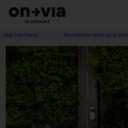
idigt med Klarna
Det enklaste sättet att ta körkor