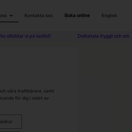
oss
Kontakta oss
Boka online
English
utbildar vi på lastbil!
Delbetala tryggt och smidi
ch våra trafiklärare, samt
ande för dig i valet av
räldrar