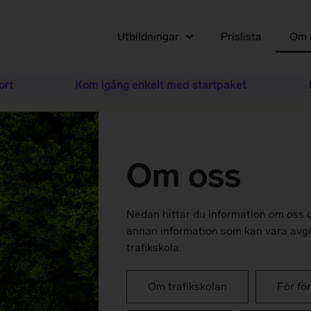
Utbildningar
Prislista
Om 
t
Kom igång enkelt med startpaket
Nu 
Om oss
Nedan hittar du information om oss o
annan information som kan vara avgör
trafikskola.
Om trafikskolan
För fö