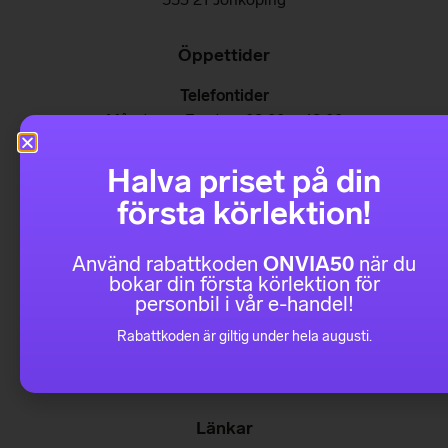
Öppettider
Telefontider
Måndag – Fredag: 08:00 – 18:00
Kontoret i Jönköping är öppet för besök
Halva priset på din
Mån, Tis, Tors: 09:30 – 17:15
första körlektion!
Fredagar: 09:30 – 13:15
Populära sidor
Använd rabattkoden
ONVIA50
när du
bokar din första körlektion för
personbil i vår e-handel!
För föräldrar
Övriga orter
Rabattkoden är giltig under hela augusti.
Köp och avtalsvillkor
Integritetspolicy
Länkar