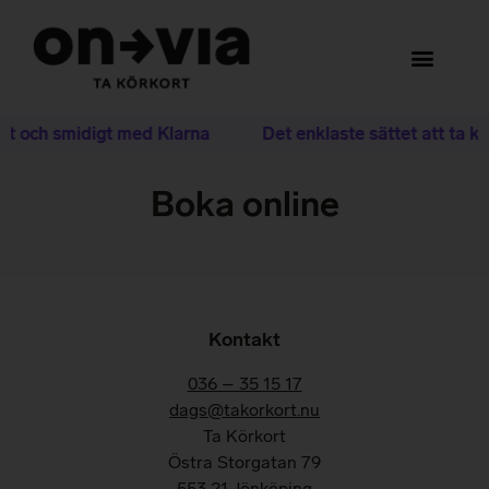
gt och smidigt med Klarna
Det enklaste sättet att ta kö
Boka online
Kontakt
036 – 35 15 17
dags@takorkort.nu
Ta Körkort
Östra Storgatan 79
553 21 Jönköping