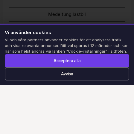
Medeltung lastbil
Tungt släp
Vi använder cookies
Vi och våra partners använder cookies för att analysera trafik
och visa relevanta annonser. Ditt val sparas i 12 månader och kan
när som helst ändras via länken "Cookie-inställningar" i sidfoten.
Acceptera alla
Avvisa
Nyhet - Ta körkort för lastbil i
Jönköping!
Nu erbjuder vi utbildning för lastbil i
Jönköping! Du som vill C körkort för
tung lastbil eller CE körkort för tung
lastbil med släp är välkommen att